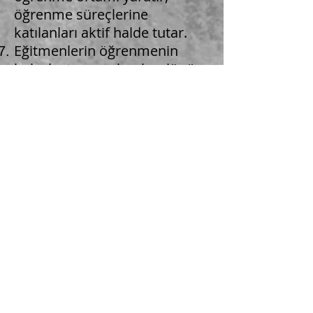
öğrenme süreçlerine
katılanları aktif halde tutar.
Eğitmenlerin öğrenmenin
kolaylaştırıcısı olarak rolünü
araştırır.
Lider eğitmenin temel
yetkinliklerini tanımlar.
Gelişim için kişisel öğrenme
ihtiyaçlarını belirler ve bunları
karşılayacak plan / strateji
geliştirir.
Bireysel ve örgütsel
öğrenmeyi teşvik edecek
stratejiler geliştirir.
Gilwell Türkiye’nin
eğitmenleri, duruma ve