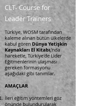
CLT- Course for
Leader Trainers
Türkiye, WOSM tarafından
kaleme alınan bütün ülkelerde
kabul gören
Dünya Yetişkin
Kaynakları El Kitabı
,’nda
hareketle, Türkiye'de Lider
Eğitmenlerinin ulaşması
gereken formasyonu
aşağıdaki gibi tanımlar.
AMAÇLAR​
İleri eğitim yöntemleri göz
önünde bulundurularak