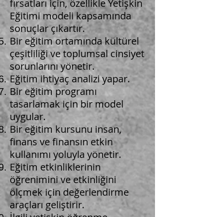
fırsatları için, özellikle Yetişkin
Eğitimi modeli kapsamında
sonuçlar çıkartır.
Bir eğitim ortamında kültürel
çeşitliliği ve toplumsal cinsiyet
sorunlarını yönetir.
Eğitim ihtiyaç analizi yapar.
Bir eğitim programı
tasarlamak için bir model
uygular.
Bir eğitim kursunu insan,
finans ve finansın etkin
kullanımı yoluyla yönetir.
Eğitim etkinliklerinin
öğrenimini ve etkinliğini
ölçmek için değerlendirme
araçları geliştirir.