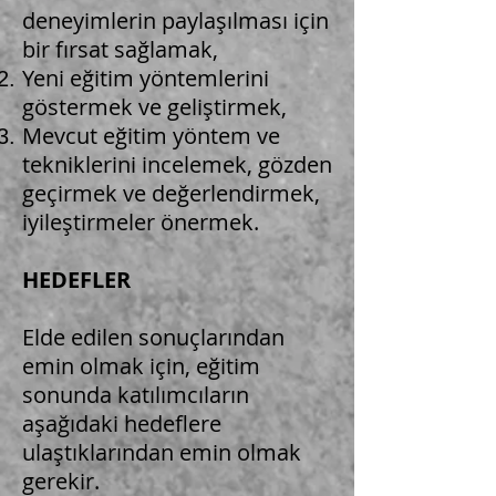
deneyimlerin paylaşılması için
bir fırsat sağlamak,
Yeni eğitim yöntemlerini
göstermek ve geliştirmek,
Mevcut eğitim yöntem ve
tekniklerini incelemek, gözden
geçirmek ve değerlendirmek,
iyileştirmeler önermek.
HEDEFLER
Elde edilen sonuçlarından
emin olmak için, eğitim
sonunda katılımcıların
aşağıdaki hedeflere
ulaştıklarından emin olmak
gerekir.