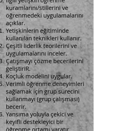
İlgili yetişkin öğrenme
kuramlarını/stillerini ve
öğrenmedeki uygulamalarını
açıklar.
Yetişkinlerin eğitiminde
kullanılan teknikleri kullanır.
Çeşitli liderlik teorilerini ve
uygulamalarını inceler.
Çatışmayı çözme becerilerini
geliştiriR.
Koçluk modelini uygular.
Verimli öğrenme deneyimleri
sağlamak için grup sürecini
kullanmayı (grup çalışması)
becerir.
Yansıma yoluyla çekici ve
keyifli destekleyici bir
öğrenme ortamı yaratır,