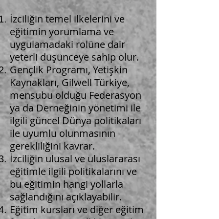
İzciliğin temel ilkelerini ve
eğitimin yorumlama ve
uygulamadaki rolüne dair
yeterli düşünceye sahip olur.
Gençlik Programı, Yetişkin
Kaynakları, Gilwell Türkiye,
mensubu olduğu Federasyon
ya da Derneğinin yönetimi ile
ilgili güncel Dünya politikaları
ile uyumlu olunmasının
gerekliliğini kavrar.
İzciliğin ulusal ve uluslararası
eğitimle ilgili politikalarını ve
bu eğitimin hangi yollarla
sağlandığını açıklayabilir.
Eğitim kursları ve diğer eğitim