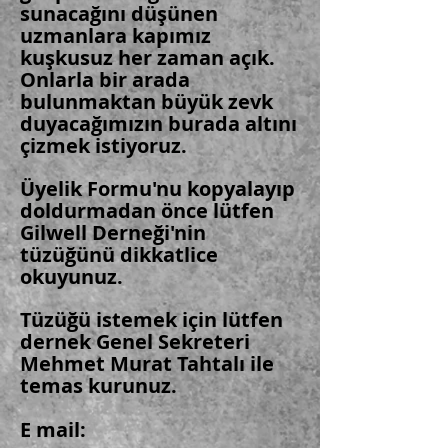
sunacağını düşünen
uzmanlara kapımız
kuşkusuz her zaman açık.
Onlarla bir arada
bulunmaktan büyük zevk
duyacağımızın burada altını
çizmek istiyoruz.
Üyelik Formu'nu kopyalayıp
doldurmadan önce lütfen
Gilwell Derneği'nin
tüzüğünü dikkatlice
okuyunuz.
Tüzüğü istemek için lütfen
dernek Genel Sekreteri
Mehmet Murat Tahtalı ile
temas kurunuz.
E mail: