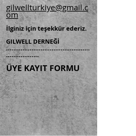
gilwellturkiye@gmail.c
om
İlginiz için teşekkür ederiz.
GILWELL DERNEĞİ
..............................................
..................
ÜYE KAYIT FORMU